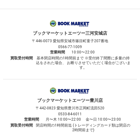
ブックマーケット
エーツー三河安城店
〒446-0073
愛知県安城市篠目町童子207番地
0566-77-1009
営業時間
10:00〜22:00
買取受付時間
基本閉店時間の1時間前まで ※受付終了間際に多量の持
込をされた場合、 お断りさせていただく場合がございま
す。
ブックマーケット
エーツー豊川店
〒442-0823
愛知県豊川市正岡町流田520
0533-84-6011
営業時間
月〜木 10:00〜22:00 金〜日 10:00〜23:00
買取受付時間
閉店時間の1時間前迄 (トレーディングカード類は閉店の
2時間前まで)