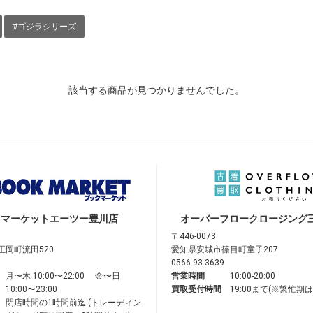
#ゴジラシリーズ
該当する商品が見つかりませんでした。
クマーケット
エーツー豊川店
オーバーフロークロージング
〒446-0073
正岡町流田520
愛知県安城市篠目町童子207
0566-93-3639
月〜木 10:00〜22:00 金〜日
営業時間
10:00-20:00
10:00〜23:00
買取受付時間
19:00まで(※繁忙期
閉店時間の1時間前迄 (トレーディン