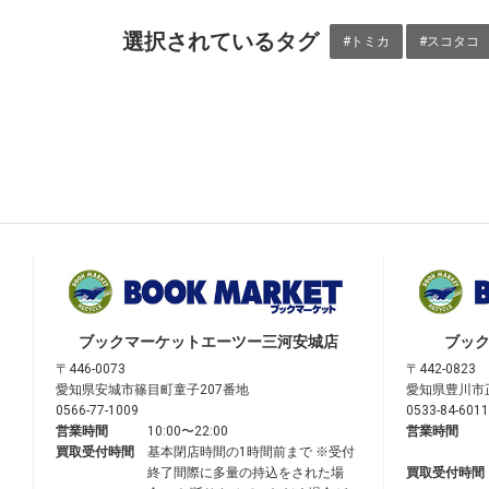
選択されているタグ
#トミカ
#スコタコ
ブックマーケット
エーツー三河安城店
ブッ
〒446-0073
〒442-0823
愛知県安城市篠目町童子207番地
愛知県豊川市
0566-77-1009
0533-84-6011
営業時間
10:00〜22:00
営業時間
買取受付時間
基本閉店時間の1時間前まで ※受付
終了間際に多量の持込をされた場
買取受付時間