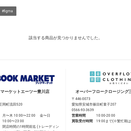
#figma
該当する商品が見つかりませんでした。
クマーケット
エーツー豊川店
オーバーフロークロージング
〒446-0073
正岡町流田520
愛知県安城市篠目町童子207
0566-93-3639
月〜木 10:00〜22:00 金〜日
営業時間
10:00-20:00
10:00〜23:00
買取受付時間
19:00まで(※繁忙期
閉店時間の1時間前迄 (トレーディン