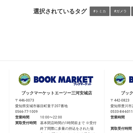
選択されているタグ
#トミカ
#ガメラ
ブックマーケット
エーツー三河安城店
ブッ
〒446-0073
〒442-0823
愛知県安城市篠目町童子207番地
愛知県豊川市
0566-77-1009
0533-84-6011
営業時間
10:00〜22:00
営業時間
買取受付時間
基本閉店時間の1時間前まで ※受付
終了間際に多量の持込をされた場
買取受付時間