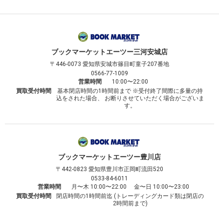
ブックマーケット
エーツー三河安城店
〒446-0073
愛知県安城市篠目町童子207番地
0566-77-1009
営業時間
10:00〜22:00
買取受付時間
基本閉店時間の1時間前まで ※受付終了間際に多量の持
込をされた場合、 お断りさせていただく場合がございま
す。
ブックマーケット
エーツー豊川店
〒442-0823
愛知県豊川市正岡町流田520
0533-84-6011
営業時間
月〜木 10:00〜22:00 金〜日 10:00〜23:00
買取受付時間
閉店時間の1時間前迄 (トレーディングカード類は閉店の
2時間前まで)