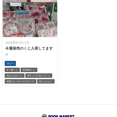
2025年01月17日
今週発売のくじ入荷してます
♫
ホビー
#一番くじ
#DMMくじ
#みんなのくじ
#サンリオ当たりくじ
#僕のヒーローアカデミア
#にじさんじ