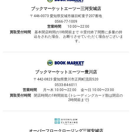
ブックマーケット
エーツー三河安城店
〒446-0073
愛知県安城市篠目町童子207番地
0566-77-1009
営業時間
10:00〜22:00
買取受付時間
基本閉店時間の1時間前まで ※受付終了間際に多量の持
込をされた場合、 お断りさせていただく場合がございま
す。
ブックマーケット
エーツー豊川店
〒442-0823
愛知県豊川市正岡町流田520
0533-84-6011
営業時間
月〜木 10:00〜22:00 金〜日 10:00〜23:00
買取受付時間
閉店時間の1時間前迄 (トレーディングカード類は閉店の
2時間前まで)
オーバーフロークロージング
三河安城店