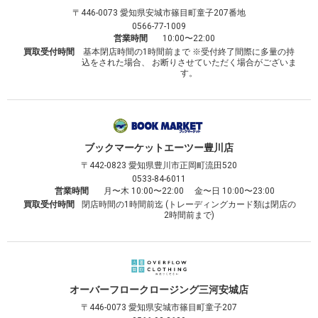
〒446-0073
愛知県安城市篠目町童子207番地
0566-77-1009
営業時間
10:00〜22:00
買取受付時間
基本閉店時間の1時間前まで ※受付終了間際に多量の持
込をされた場合、 お断りさせていただく場合がございま
す。
ブックマーケット
エーツー豊川店
〒442-0823
愛知県豊川市正岡町流田520
0533-84-6011
営業時間
月〜木 10:00〜22:00 金〜日 10:00〜23:00
買取受付時間
閉店時間の1時間前迄 (トレーディングカード類は閉店の
2時間前まで)
オーバーフロークロージング
三河安城店
〒446-0073
愛知県安城市篠目町童子207