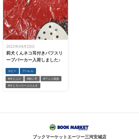
2022年04月23日
莉犬くんネコ耳付きパフスリ
ーブパーカー入荷しました♪
ホビー
アパレル
#すとぷり
#歌い手
#アニメ雑貨
#すとろべりーぷりんす
ブックマーケット
エーツー三河安城店