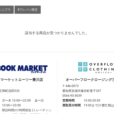
ミニプラ
#プレバン限定
該当する商品が見つかりませんでした。
クマーケット
エーツー豊川店
オーバーフロークロージング
〒446-0073
正岡町流田520
愛知県安城市篠目町童子207
0566-93-3639
月〜木 10:00〜22:00 金〜日
営業時間
10:00-20:00
10:00〜23:00
買取受付時間
19:00まで(※繁忙期
閉店時間の1時間前迄 (トレーディン