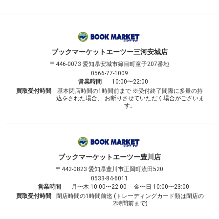
ブックマーケット
エーツー三河安城店
〒446-0073
愛知県安城市篠目町童子207番地
0566-77-1009
営業時間
10:00〜22:00
買取受付時間
基本閉店時間の1時間前まで ※受付終了間際に多量の持
込をされた場合、 お断りさせていただく場合がございま
す。
ブックマーケット
エーツー豊川店
〒442-0823
愛知県豊川市正岡町流田520
0533-84-6011
営業時間
月〜木 10:00〜22:00 金〜日 10:00〜23:00
買取受付時間
閉店時間の1時間前迄 (トレーディングカード類は閉店の
2時間前まで)