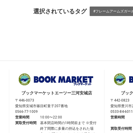
選択されているタグ
#フレームアームズガー
ブックマーケット
エーツー三河安城店
ブッ
〒446-0073
〒442-0823
愛知県安城市篠目町童子207番地
愛知県豊川市
0566-77-1009
0533-84-6011
営業時間
10:00〜22:00
営業時間
買取受付時間
基本閉店時間の1時間前まで ※受付
終了間際に多量の持込をされた場
買取受付時間