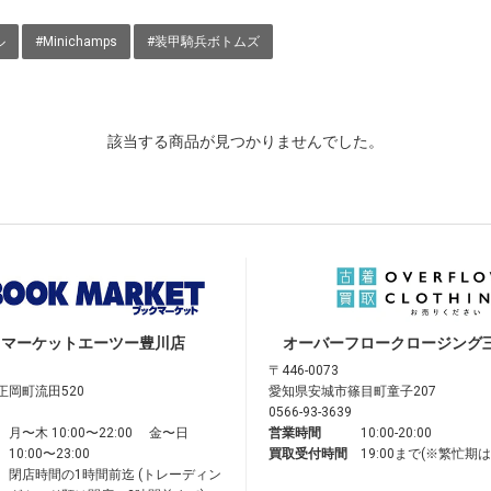
ル
#Minichamps
#装甲騎兵ボトムズ
該当する商品が見つかりませんでした。
クマーケット
エーツー豊川店
オーバーフロークロージング
〒446-0073
正岡町流田520
愛知県安城市篠目町童子207
0566-93-3639
月〜木 10:00〜22:00 金〜日
営業時間
10:00-20:00
10:00〜23:00
買取受付時間
19:00まで(※繁忙期
閉店時間の1時間前迄 (トレーディン