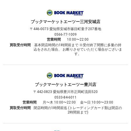
ブックマーケット
エーツー三河安城店
〒446-0073
愛知県安城市篠目町童子207番地
0566-77-1009
営業時間
10:00〜22:00
買取受付時間
基本閉店時間の1時間前まで ※受付終了間際に多量の持
込をされた場合、 お断りさせていただく場合がございま
す。
ブックマーケット
エーツー豊川店
〒442-0823
愛知県豊川市正岡町流田520
0533-84-6011
営業時間
月〜木 10:00〜22:00 金〜日 10:00〜23:00
買取受付時間
閉店時間の1時間前迄 (トレーディングカード類は閉店の
2時間前まで)