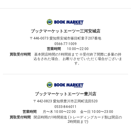
ブックマーケット
エーツー三河安城店
〒446-0073
愛知県安城市篠目町童子207番地
0566-77-1009
営業時間
10:00〜22:00
買取受付時間
基本閉店時間の1時間前まで ※受付終了間際に多量の持
込をされた場合、 お断りさせていただく場合がございま
す。
ブックマーケット
エーツー豊川店
〒442-0823
愛知県豊川市正岡町流田520
0533-84-6011
営業時間
月〜木 10:00〜22:00 金〜日 10:00〜23:00
買取受付時間
閉店時間の1時間前迄 (トレーディングカード類は閉店の
2時間前まで)