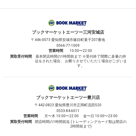
ブックマーケット
エーツー三河安城店
〒446-0073
愛知県安城市篠目町童子207番地
0566-77-1009
営業時間
10:00〜22:00
買取受付時間
基本閉店時間の1時間前まで ※受付終了間際に多量の持
込をされた場合、 お断りさせていただく場合がございま
す。
ブックマーケット
エーツー豊川店
〒442-0823
愛知県豊川市正岡町流田520
0533-84-6011
営業時間
月〜木 10:00〜22:00 金〜日 10:00〜23:00
買取受付時間
閉店時間の1時間前迄 (トレーディングカード類は閉店の
2時間前まで)