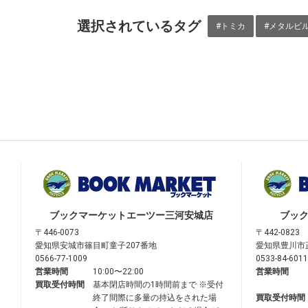
選択されているタグ
#トミカ
#メタルビ
ブックマーケット
エーツー三河安城店
ブッ
〒446-0073
〒442-0823
愛知県安城市篠目町童子207番地
愛知県豊川市
0566-77-1009
0533-84-6011
営業時間
10:00〜22:00
営業時間
買取受付時間
基本閉店時間の1時間前まで ※受付
終了間際に多量の持込をされた場
買取受付時間