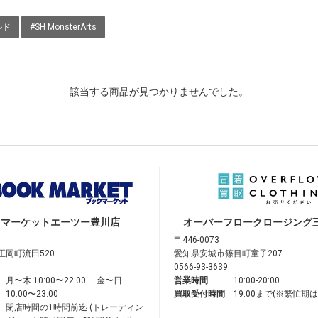
ルド
#SH MonsterArts
該当する商品が見つかりませんでした。
クマーケット
エーツー豊川店
オーバーフロークロージング
〒446-0073
正岡町流田520
愛知県安城市篠目町童子207
0566-93-3639
月〜木 10:00〜22:00 金〜日
営業時間
10:00-20:00
10:00〜23:00
買取受付時間
19:00まで(※繁忙期
閉店時間の1時間前迄 (トレーディン